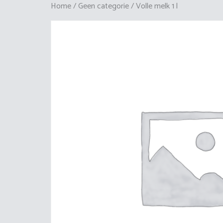
Home
/
Geen categorie
/ Volle melk 1 l