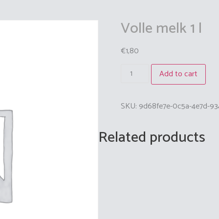
Volle melk 1 l
€
1,80
Add to cart
SKU:
9d68fe7e-0c5a-4e7d-93
Related products