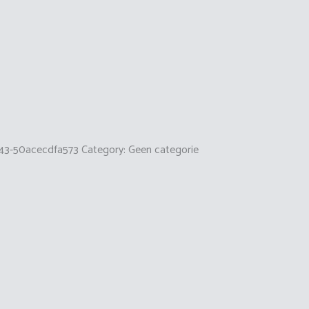
43-50acecdfa573
Category:
Geen categorie