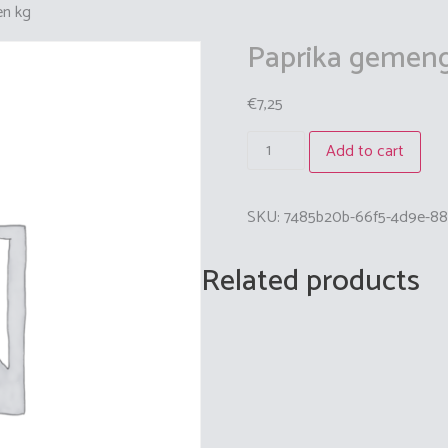
en kg
Paprika gemen
€
7,25
Add to cart
SKU:
7485b20b-66f5-4d9e-8
Related products