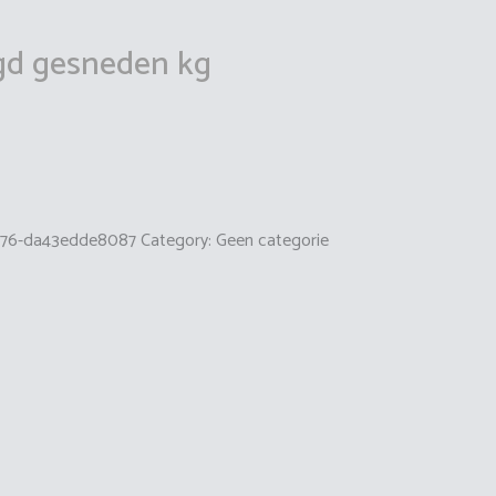
gd gesneden kg
876-da43edde8087
Category:
Geen categorie