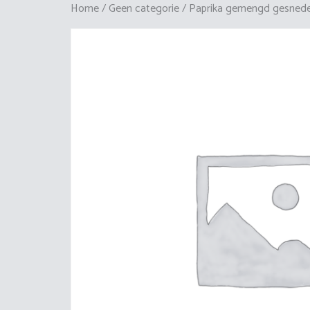
Home
/
Geen categorie
/ Paprika gemengd gesned