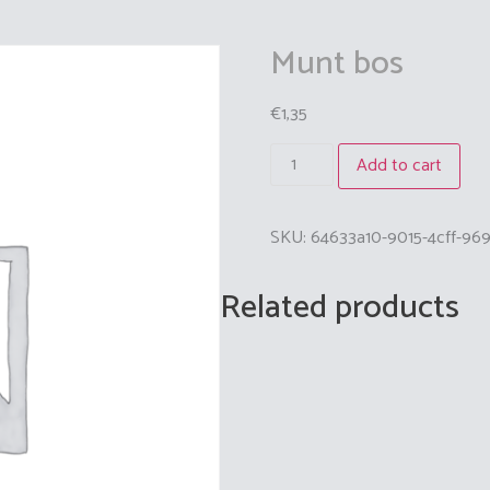
Munt bos
€
1,35
Add to cart
SKU:
64633a10-9015-4cff-96
Related products