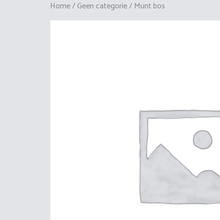
Home
/
Geen categorie
/ Munt bos