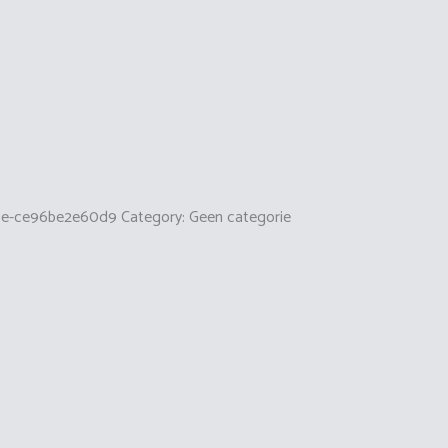
9e-ce96be2e60d9
Category:
Geen categorie