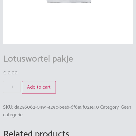
Lotuswortel pakje
€
10,00
Add to cart
SKU:
da256062-0391-429c-beeb-6f6a5f021e40
Category:
Geen
categorie
Related products