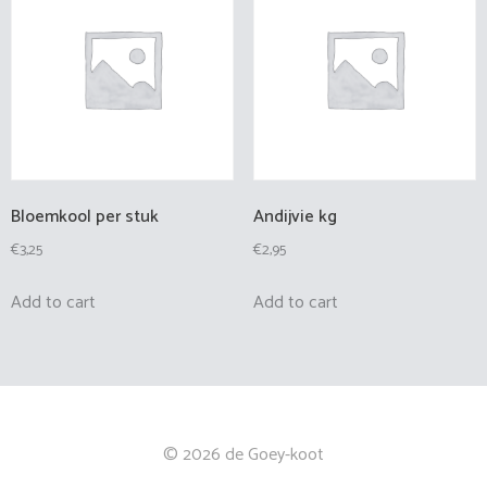
Bloemkool per stuk
Andijvie kg
€
3,25
€
2,95
Add to cart
Add to cart
© 2026 de Goey-koot