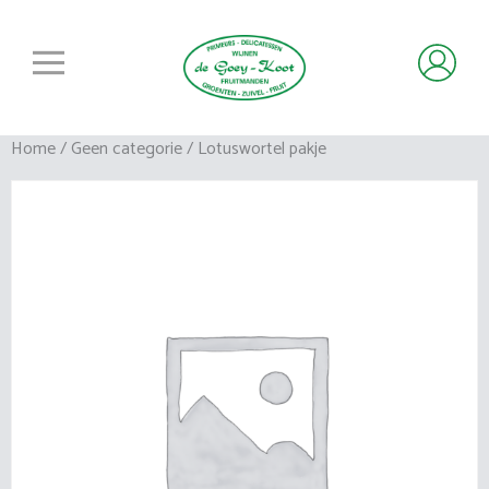
Home
/
Geen categorie
/ Lotuswortel pakje