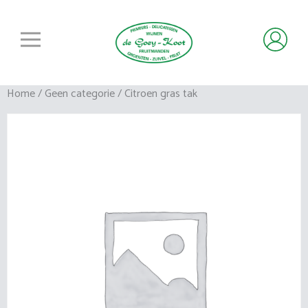
Home
/
Geen categorie
/ Citroen gras tak