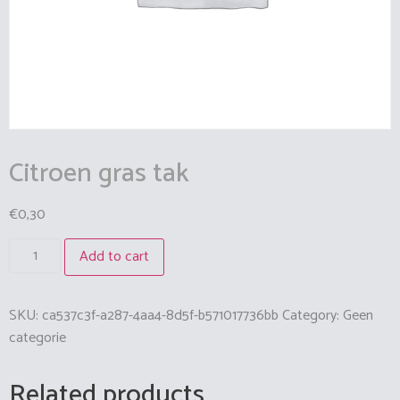
Citroen gras tak
€
0,30
Add to cart
SKU:
ca537c3f-a287-4aa4-8d5f-b571017736bb
Category:
Geen
categorie
Related products