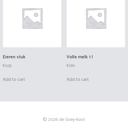
Eieren stuk
Volle melk 1 l
€
0,35
€
1,80
Add to cart
Add to cart
© 2026 de Goey-koot