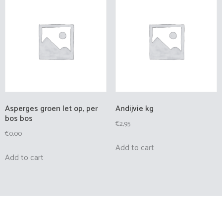
Asperges groen let op, per
Andijvie kg
bos bos
€
2,95
€
0,00
Add to cart
Add to cart