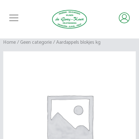
Home
/
Geen categorie
/ Aardappels blokjes kg