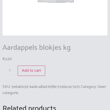
Aardappels blokjes kg
€
3,50
Add to cart
SKU:
5e6ab93d-94de-48ad-b58e-57af4cec7a75
Category:
Geen
categorie
Related products